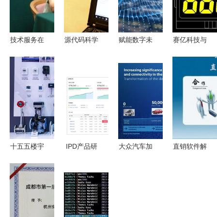
技术服务在
源代码科学
赋能数字未
赛亿科技与
现代商业中
摄图新视界
来｜甘肃魔
奥芯软件
的应用 以
中的图片与
力网络科技
引领物联网
网络技术服
插画设计
开创技术服
时代的智能
务为核心
务新纪元
控制板开发
与电子方案
革新
十五五楼宇
IPD产品研
大众汽车加
直销软件解
自控风口在
发项目如何
速技术革新
决方案 从
哪 霍尼韦
借助专业项
调整研发体
西安开发到
尔指向存量
目管理软件
系，缩短周
全国推广的
深化与AI网
高效落地软
期，发力软
全面技术服