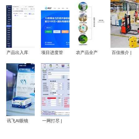
MPLAB®
零到一的演
写技术服务
会 上汽乘
Harmony
变与挑战
新篇章
用车荣
为PIC®和
获“智能制
SAM单片机
造标杆企
打造统一软
业”称号，
件开发框架
网络技术服
产品出入库
项目进度管
农产品全产
百佳推介 |
务驱动创新
管理工作程
理必备
业链溯源系
新松机器人
序与技术服
2024年最
统软件开发
彰显国产机
务的优化策
佳8款网络
解决方案
器人进军国
略
技术服务工
技术服务驱
际市场能力
具盘点
动品质信任
讯飞AI眼镜
一网打尽 |
登场，科大
填料与板式