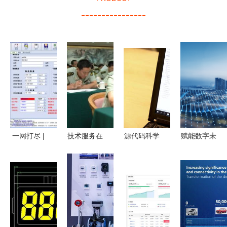
----------------
一网打尽 |
技术服务在
源代码科学
赋能数字未
填料与板式
现代商业中
摄图新视界
来｜甘肃魔
塔流体力学
的应用 以
中的图片与
力网络科技
计算全面解
网络技术服
插画设计
开创技术服
决方案——
务为核心
务新纪元
维维计算机