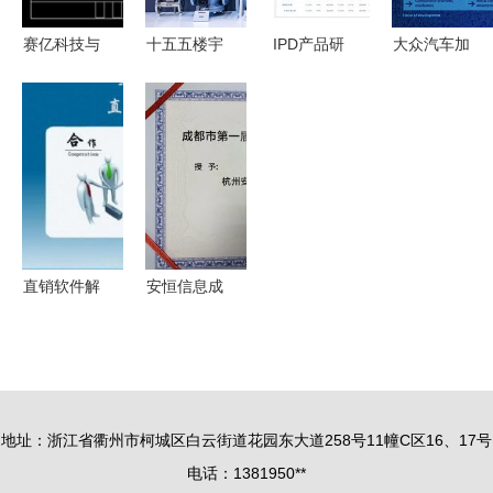
技术有限责
任公司的专
赛亿科技与
十五五楼宇
IPD产品研
大众汽车加
业化工软件
奥芯软件
自控风口在
发项目如何
速技术革新
解析
引领物联网
哪 霍尼韦
借助专业项
调整研发体
时代的智能
尔指向存量
目管理软件
系，缩短周
控制板开发
深化与AI网
高效落地软
期，发力软
与电子方案
络技术服务
件开发
件开发与技
革新
术服务
直销软件解
安恒信息成
决方案 从
功入选成都
西安开发到
市委网信办
全国推广的
第一届网络
全面技术服
安全技术服
地址：浙江省衢州市柯城区白云街道花园东大道258号11幢C区16、17号
务
务单位，共
电话：1381950**
筑蓉城网络